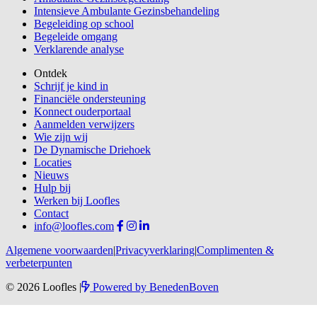
Intensieve Ambulante Gezinsbehandeling
Begeleiding op school
Begeleide omgang
Verklarende analyse
Ontdek
Schrijf je kind in
Financiële ondersteuning
Konnect ouderportaal
Aanmelden verwijzers
Wie zijn wij
De Dynamische Driehoek
Locaties
Nieuws
Hulp bij
Werken bij Loofles
Contact
info@loofles.com
Algemene voorwaarden
|
Privacyverklaring
|
Complimenten &
verbeterpunten
© 2026 Loofles
|
Powered by
BenedenBoven