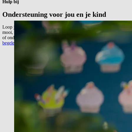
Hulp bij
Ondersteuning voor jou en je
kind
Loop je soms even vast? Dat is helemaal niet gek. Opvoeden is
mooi, maar soms ook gewoon lastig en zeker als je kind extra zorg
of ondersteuning nodig heeft. Bij Loofles bieden we
professionele
begeleiding
voor jouw kind én voor jou als ouder.