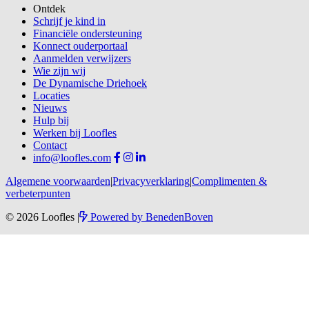
Ontdek
Schrijf je kind in
Financiële ondersteuning
Konnect ouderportaal
Aanmelden verwijzers
Wie zijn wij
De Dynamische Driehoek
Locaties
Nieuws
Hulp bij
Werken bij Loofles
Contact
info@loofles.com
Algemene voorwaarden
|
Privacyverklaring
|
Complimenten &
verbeterpunten
© 2026 Loofles
|
Powered by
BenedenBoven