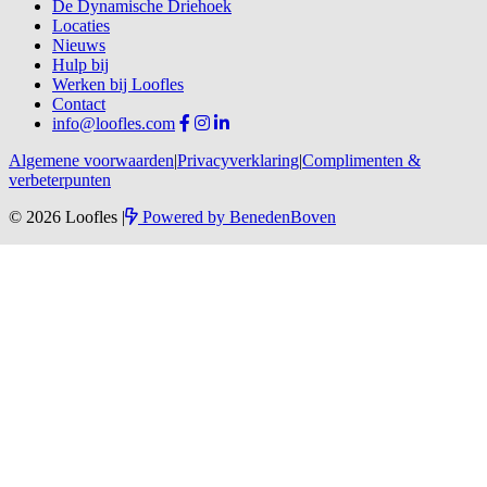
De Dynamische Driehoek
Locaties
Nieuws
Hulp bij
Werken bij Loofles
Contact
info@loofles.com
Algemene voorwaarden
|
Privacyverklaring
|
Complimenten &
verbeterpunten
© 2026 Loofles
|
Powered by
BenedenBoven