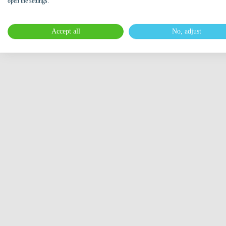
open the settings.
Accept all
No, adjust