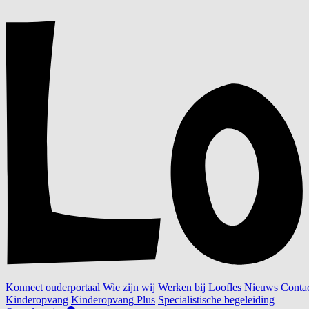
Konnect ouderportaal
Wie zijn wij
Werken bij Loofles
Nieuws
Conta
Kinderopvang
Kinderopvang Plus
Specialistische begeleiding