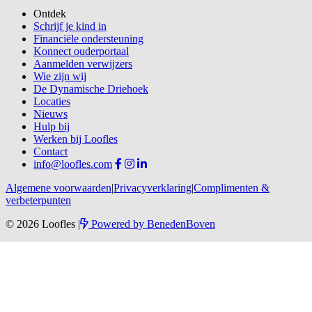
Ontdek
Schrijf je kind in
Financiële ondersteuning
Konnect ouderportaal
Aanmelden verwijzers
Wie zijn wij
De Dynamische Driehoek
Locaties
Nieuws
Hulp bij
Werken bij Loofles
Contact
info@loofles.com
Algemene voorwaarden
|
Privacyverklaring
|
Complimenten &
verbeterpunten
© 2026 Loofles
|
Powered by
BenedenBoven