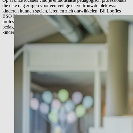
Op al onze locaties vind je enthousiaste pedagogisch professionals
die elke dag zorgen voor een veilige en vertrouwde plek waar
kinderen kunnen spelen, leren en zich ontwikkelen. Bij Loofles
BSO Plus en KDV Plus werken uitsluitend hooggeschoolde
professionals met veel ervaring en hart voor kinderen. Onze HBO-
pedagogen, therapeuten en een gedragswetenschapper zijn er voor
kinderen die wat extra ondersteuning nodig hebben.