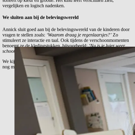
sorteert op kleur en grootte. Het kind leert verschillen zien,
vergelijken en logisch nadenken.
We sluiten aan bij de belevingswereld
Annick sluit goed aan bij de belevingswereld van de kinderen door
vragen te stellen zoals:
‘Waarom draag je regenlaarsjes?’
Zo
stimuleert ze interactie en taal. Ook tijdens de verschoonmomenten
benoemt ze de kledingstukken, bijvoorbeeld:
‘Nu is je luier weer
schoon en doen we je broek weer aan.’
We kijken ernaar uit om de komende weken samen met de kinderen
nog meer te ontdekken over kleding, de seizoenen en het zelf doen.