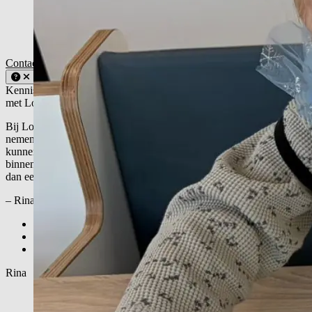
Contact
Locaties
Kennismaken
Schrijf je kind in
Kennismaken
met Loofles?
Bij Loofles draait alles om jouw kind. En om het samen doen. We
nemen de tijd om jou en je kind écht te leren kennen, zodat we
kunnen aansluiten bij wat jullie nodig hebben. Wil je eens
binnenkijken, de sfeer proeven of gewoon even overleggen? Plan
dan een rondleiding of kennismaking. Je bent van harte welkom.
– Rina, Directeur jeugdzorg / Oprichtster
Loofles locaties
Kennismaken?
Mijn kind inschrijven
Rina