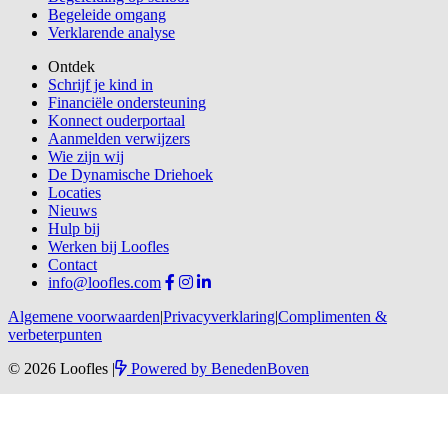
Begeleide omgang
Verklarende analyse
Ontdek
Schrijf je kind in
Financiële ondersteuning
Konnect ouderportaal
Aanmelden verwijzers
Wie zijn wij
De Dynamische Driehoek
Locaties
Nieuws
Hulp bij
Werken bij Loofles
Contact
info@loofles.com
Algemene voorwaarden
|
Privacyverklaring
|
Complimenten &
verbeterpunten
© 2026 Loofles
|
Powered by
BenedenBoven