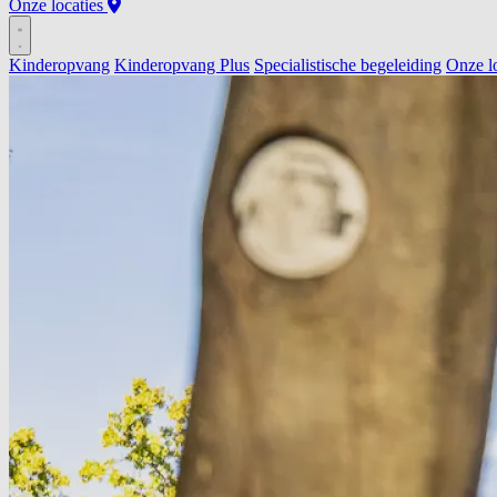
Onze locaties
Kinderopvang
Kinderopvang Plus
Specialistische begeleiding
Onze lo