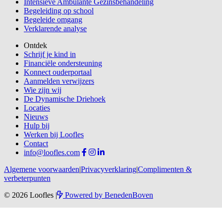
Intensieve Ambulante Gezinsbehandeling
Begeleiding op school
Begeleide omgang
Verklarende analyse
Ontdek
Schrijf je kind in
Financiële ondersteuning
Konnect ouderportaal
Aanmelden verwijzers
Wie zijn wij
De Dynamische Driehoek
Locaties
Nieuws
Hulp bij
Werken bij Loofles
Contact
info@loofles.com
Algemene voorwaarden
|
Privacyverklaring
|
Complimenten &
verbeterpunten
© 2026 Loofles
|
Powered by
BenedenBoven