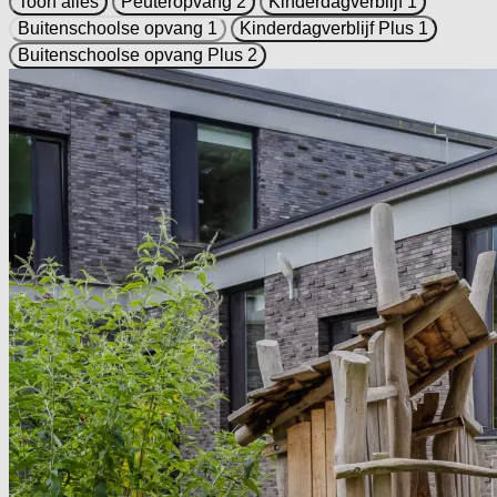
Toon alles
Peuteropvang
2
Kinderdagverblijf
1
Buitenschoolse opvang
1
Kinderdagverblijf Plus
1
Buitenschoolse opvang Plus
2