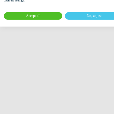
open the settings.
Accept all
No, adjust