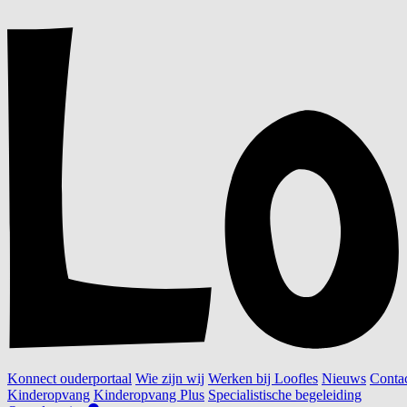
Konnect ouderportaal
Wie zijn wij
Werken bij Loofles
Nieuws
Conta
Kinderopvang
Kinderopvang Plus
Specialistische begeleiding